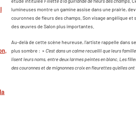
étude intitulée
Fillette à la guirlande de fleurs des champs
. 
l
lumineuses montre un gamine assise dans une prairie, dev
couronnes de fleurs des champs. Son visage angélique et s
des œuvres de Salon plus importantes.
Au-delà de cette scène heureuse, l’artiste rappelle dans
on,
plus sombre : »
C’est dans un calme recueilli que leurs famill
lisent leurs noms, entre deux larmes peintes en blanc. Les fille
des couronnes et de mignonnes croix en fleurettes qu’elles ont
la