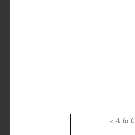
A la C
«