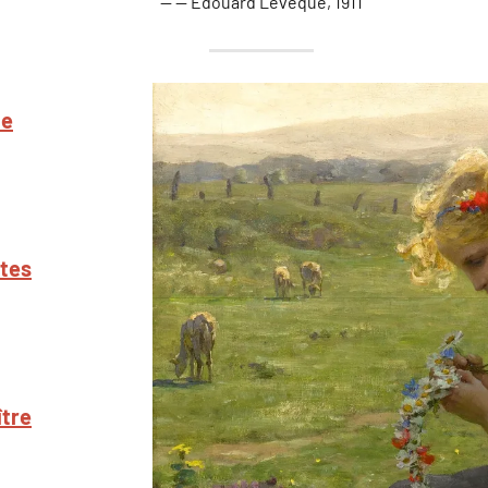
— Édouard Lévêque, 1911
te
stes
ître