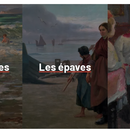
es
Les épaves