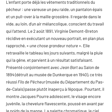
L’enfant porte déjà les vêtements traditionnels du
pêcheur : une vareuse un peu raide, un pantalon épais
et un pull-over à la maille grossière. Il regarde dans le
vide, au loin, d’un air mélancolique, conscient du travail
qui l’attend. Le 2 août 1891, Virginie Demont-Breton
récidive en exécutant un nouveau portrait, en plan plus
rapproché, «
une chose grandeur nature
». Elle
retravaille le tableau les jours suivants, malgré la pluie
qui la gêne, et parvient à un résultat satisfaisant.
Présenté conjointement avec
Jean Bart
au Salon de
1894 (détruit au musée de Dunkerque en 1940), ce très
réussi
Fils de Pêcheur
(musée du Département du Pas-
de-Calais) passe plutôt inaperçu à l’époque. Pourtant, il
montre Jacques Pourre adolescent, le visage encore
juvénile, la chevelure flavescente, poussé en avant par
le poids de la manne. La palette chromatique, le ciel