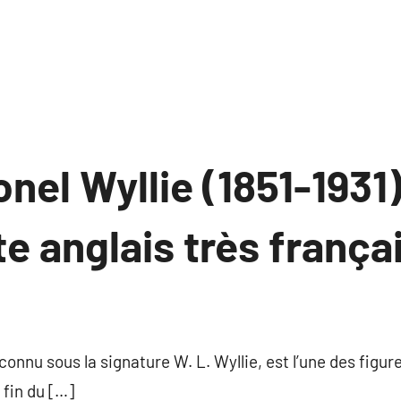
onel Wyllie (1851-1931)
te anglais très frança
ucun
ommentaire
 connu sous la signature W. L. Wyllie, est l’une des figu
 fin du […]