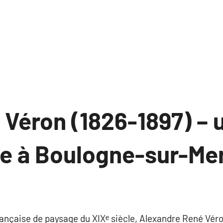
Véron (1826-1897) – u
e à Boulogne-sur-Me
ucun
ommentaire
française de paysage du XIXᵉ siècle, Alexandre René Vé