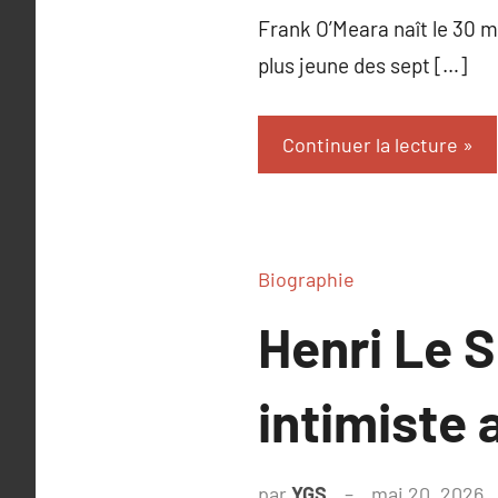
Frank O’Meara naît le 30 ma
plus jeune des sept […]
Continuer la lecture
Biographie
Henri Le S
intimiste 
par
YGS
mai 20, 2026
A