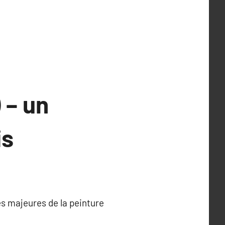
 – un
is
res majeures de la peinture