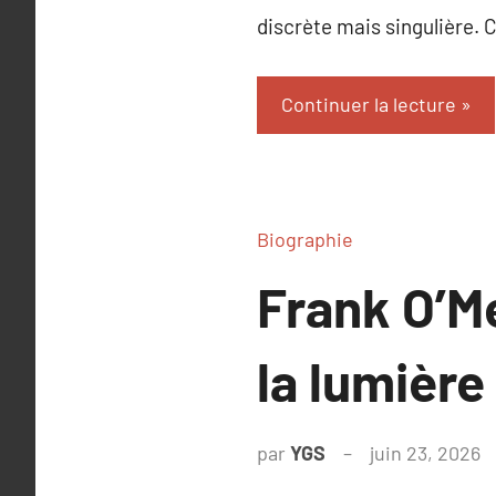
discrète mais singulière.
Continuer la lecture
Biographie
Frank O’M
la lumière
par
YGS
juin 23, 2026
A
c