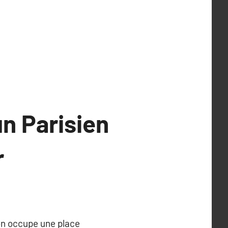
n Parisien
r
ron occupe une place