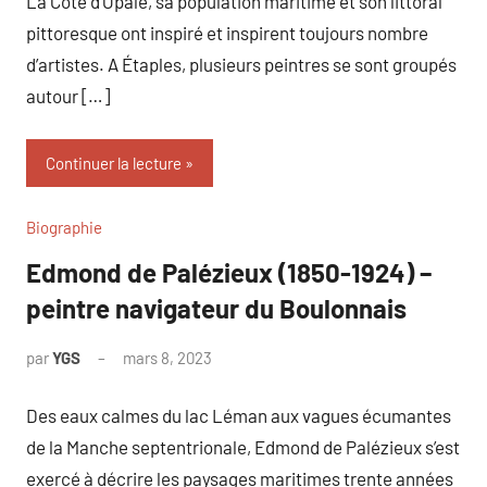
La Côte d’Opale, sa population maritime et son littoral
pittoresque ont inspiré et inspirent toujours nombre
d’artistes. A Étaples, plusieurs peintres se sont groupés
autour […]
Continuer la lecture
Biographie
Edmond de Palézieux (1850-1924) –
peintre navigateur du Boulonnais
par
YGS
mars 8, 2023
Des eaux calmes du lac Léman aux vagues écumantes
de la Manche septentrionale, Edmond de Palézieux s’est
exercé à décrire les paysages maritimes trente années